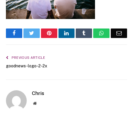
Facebook
Twitter
Pinterest
LinkedIn
Tumblr
WhatsApp
Emai
PREVIOUS ARTICLE
goodnews-logo-2-2x
Chris
Website