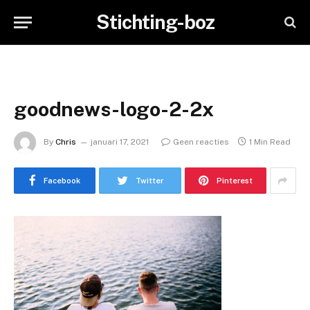
Stichting-boz
goodnews-logo-2-2x
By
Chris
januari 17, 2021
Geen reacties
1 Min Read
Facebook
Twitter
Pinterest