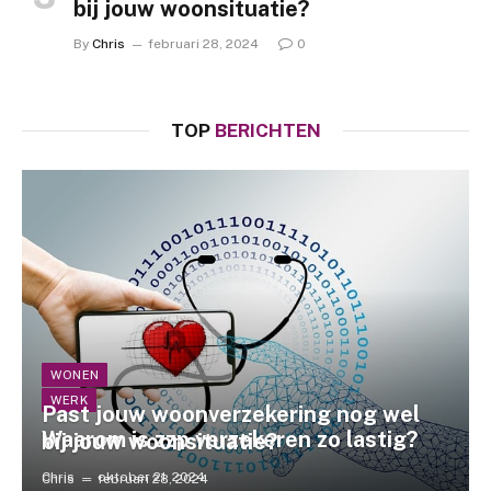
bij jouw woonsituatie?
By
Chris
februari 28, 2024
0
TOP
BERICHTEN
WONEN
WERK
Past jouw woonverzekering nog wel
Waarom is zzp verzekeren zo lastig?
bij jouw woonsituatie?
Chris
oktober 21, 2024
Chris
februari 28, 2024