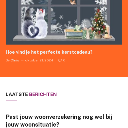
Hoe vind je het perfecte kerstcadeau?
By
Chris
oktober 21, 2024
0
LAATSTE
BERICHTEN
Past jouw woonverzekering nog wel bij
jouw woonsituatie?